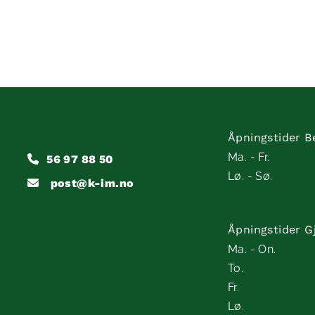
Åpningstider Be
Ma. - Fr.
56 97 88 50

Lø. - Sø.
post@k-im.no

Åpningstider G
Ma. - On.
To.
Fr.
Lø.