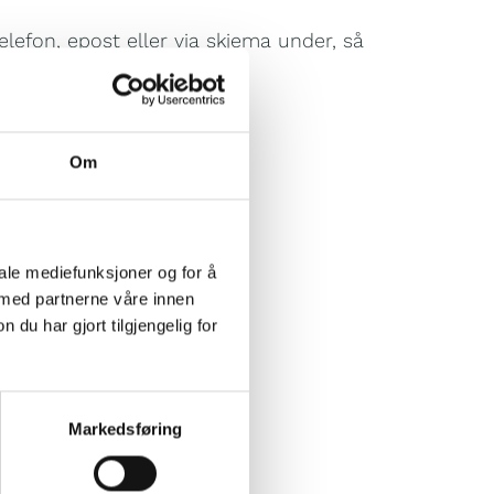
lefon, epost eller via skjema under, så
og avtaler pris m.m.
t:
kantina@k-im.no
Om
iale mediefunksjoner og for å
 med partnerne våre innen
u har gjort tilgjengelig for
Markedsføring