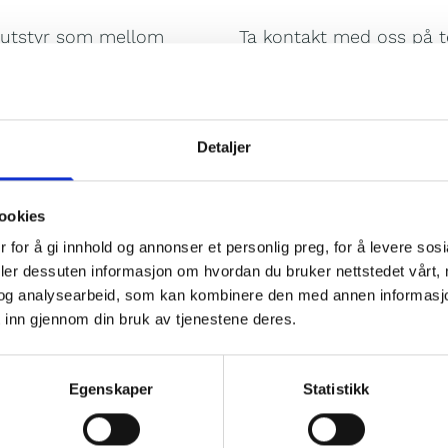
d utstyr som mellom
Ta kontakt med oss på te
eamkjele,
tek me kontakt med deg 
 i stål, etc.
Tlf:
56 97 88 52
- E-pos
Detaljer
ookies
 for å gi innhold og annonser et personlig preg, for å levere sos
deler dessuten informasjon om hvordan du bruker nettstedet vårt,
og analysearbeid, som kan kombinere den med annen informasjon d
 inn gjennom din bruk av tjenestene deres.
Egenskaper
Statistikk