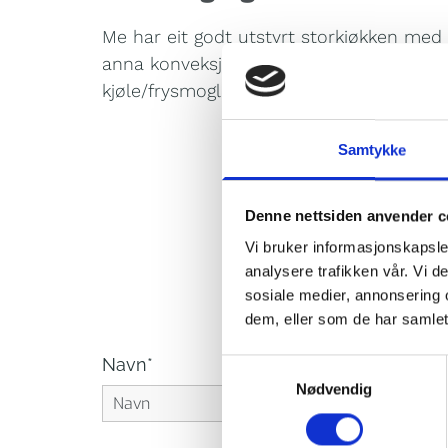
Me har eit godt utstyrt storkjøkken me
anna konveksjonsovner, eltemaskiner, st
kjøle/frysmoglegheiter, store arbeidsflater
Samtykke
Denne nettsiden anvender c
Vi bruker informasjonskapsler
analysere trafikken vår. Vi 
sosiale medier, annonsering 
dem, eller som de har samlet
Navn*
Samtykkevalg
Nødvendig